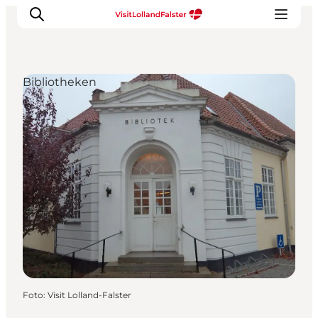
Bibliotheken
Natur und Outdoor
Familienurlaub
Kultur
Gastronomie
Urlaubsplaner
Foto
:
Visit Lolland-Falster