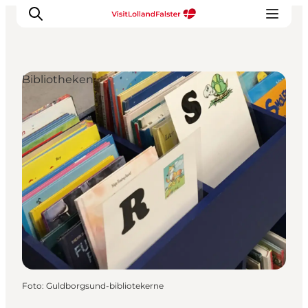
Bibliotheken
Natur und Outdoor
Familienurlaub
Kultur
Gastronomie
Urlaubsplaner
Foto
:
Guldborgsund-bibliotekerne