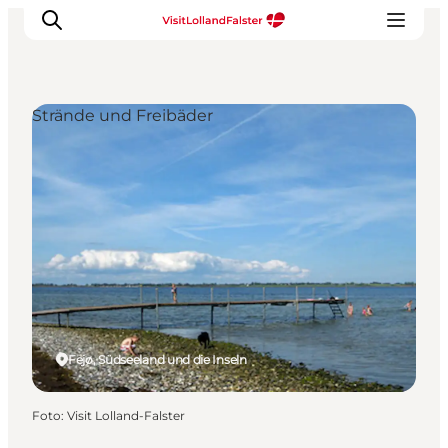
Strände und Freibäder
Natur und Outdoor
Familienurlaub
Kultur
Gastronomie
Urlaubsplaner
Fejø, Südseeland und die Inseln
Foto
:
Visit Lolland-Falster