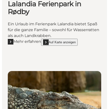
Lalandia Ferienpark in
Rødby
Ein Urlaub im Ferienpark Lalandia bietet Spaß
für die ganze Familie – sowohl für Wasserratten
als auch Landkrabben.
Mehr erfahren
Auf Karte anzeigen
Mehr erfahren "Lalandia Ferienpark in Rødby"
show Lalandia Ferienpark in Rødby on_map