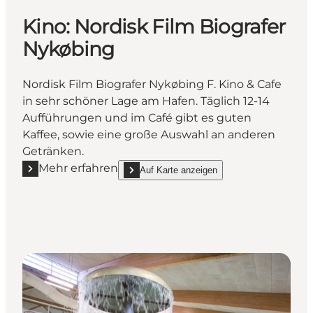
Kino: Nordisk Film Biografer
Nykøbing
Nordisk Film Biografer Nykøbing F. Kino & Cafe
in sehr schöner Lage am Hafen. Täglich 12-14
Aufführungen und im Café gibt es guten
Kaffee, sowie eine große Auswahl an anderen
Getränken.
Mehr erfahren
Auf Karte anzeigen
Mehr erfahren "Kino: Nordisk Film Biografer Nykøbin
show Kino: Nordisk Film Biografer Nykøbing 