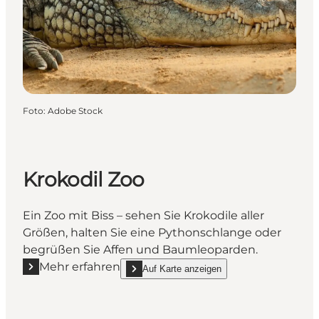
Foto
:
Adobe Stock
Krokodil Zoo
Ein Zoo mit Biss – sehen Sie Krokodile aller
Größen, halten Sie eine Pythonschlange oder
begrüßen Sie Affen und Baumleoparden.
Mehr erfahren
Auf Karte anzeigen
Mehr erfahren "Krokodil Zoo"
show Krokodil Zoo on_map