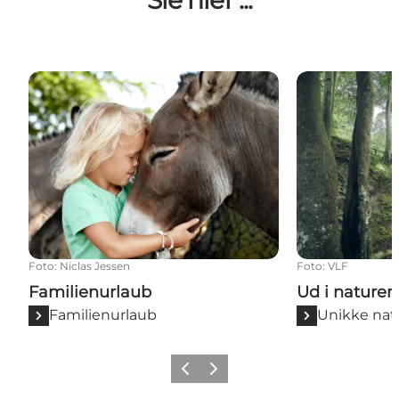
Sie hier ...
Familienurlaub
Ud i naturen
Foto
:
Niclas Jessen
Foto
:
VLF
Familienurlaub
Ud i naturen
Familienurlaub
Unikke nat
Zurück
Weiter