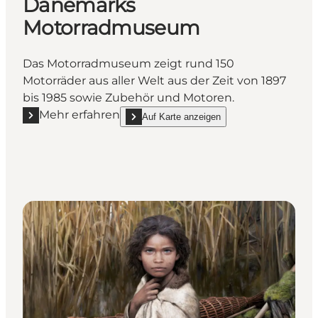
Dänemarks
Motorradmuseum
Das Motorradmuseum zeigt rund 150
Motorräder aus aller Welt aus der Zeit von 1897
bis 1985 sowie Zubehör und Motoren.
Mehr erfahren
Auf Karte anzeigen
Mehr erfahren "Dänemarks Motorradmuseum"
show Dänemarks Motorradmuseum on_map