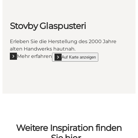
Stovby Glaspusteri
Erleben Sie die Herstellung des 2000 Jahre
alten Handwerks hautnah.
Mehr erfahren
Auf Karte anzeigen
Mehr erfahren "Stovby Glaspusteri"
show Stovby Glaspusteri on_map
Weitere Inspiration finden