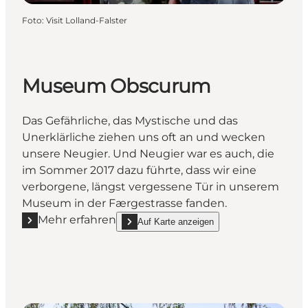
Foto
:
Visit Lolland-Falster
Museum Obscurum
Das Gefährliche, das Mystische und das
Unerklärliche ziehen uns oft an und wecken
unsere Neugier. Und Neugier war es auch, die
im Sommer 2017 dazu führte, dass wir eine
verborgene, längst vergessene Tür in unserem
Museum in der Færgestrasse fanden.
Mehr erfahren
Auf Karte anzeigen
Mehr erfahren "Museum Obscurum"
show Museum Obscurum on_map