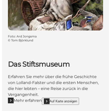
Foto
:
Ard Jongsma
©
Tom Björklund
Das Stiftsmuseum
Erfahren Sie mehr über die frühe Geschichte
von Lolland-Falster und die ersten Menschen,
die hier lebten – eine Reise zurück in die
Vergangenheit.
Mehr erfahren
Auf Karte anzeigen
Mehr erfahren "Das Stiftsmuseum"
show Das Stiftsmuseum on_map