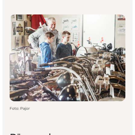
Foto
:
Pajor