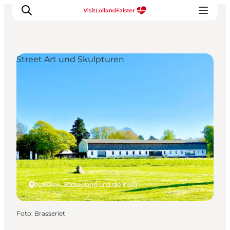
Street Art und Skulpturen
Natur und Outdoor
Familienurlaub
Kultur
Gastronomie
Urlaubsplaner
Nakskov, Südseeland und die Inseln
Foto
:
Brasseriet