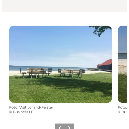
Foto
:
Visit Lolland-Falster
Foto
:
©
Business LF
©
Busi