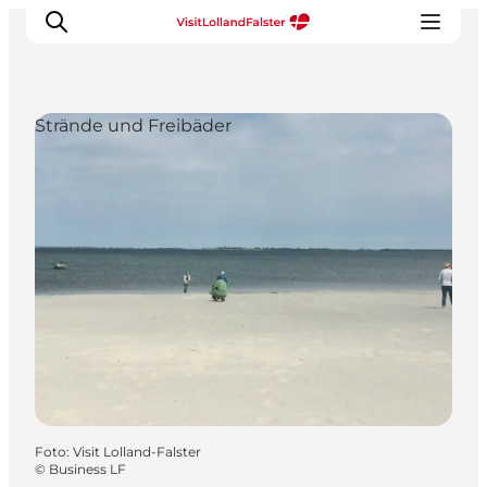
Strände und Freibäder
Natur und Outdoor
Familienurlaub
Kultur
Gastronomie
Urlaubsplaner
Foto
:
Visit Lolland-Falster
©
Business LF