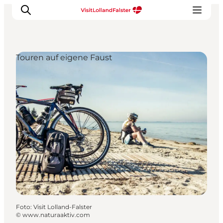
Touren auf eigene Faust
Natur und Outdoor
Familienurlaub
Kultur
Gastronomie
Urlaubsplaner
Foto
:
Visit Lolland-Falster
©
www.naturaaktiv.com