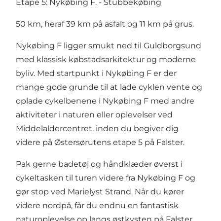
Etape 5: Nykøbing F. - Stubbekøbing
50 km, heraf 39 km på asfalt og 11 km på grus.
Nykøbing F ligger smukt ned til Guldborgsund
med klassisk købstadsarkitektur og moderne
byliv. Med startpunkt i Nykøbing F er der
mange gode grunde til at lade cyklen vente og
oplade cykelbenene i Nykøbing F med andre
aktiviteter i naturen eller oplevelser ved
Middelaldercentret, inden du begiver dig
videre på Østersørutens etape 5 på Falster.
Pak gerne badetøj og håndklæder øverst i
cykeltasken til turen videre fra Nykøbing F og
gør stop ved Marielyst Strand. Når du kører
videre nordpå, får du endnu en fantastisk
naturoplevelse op langs østkysten på Falster,