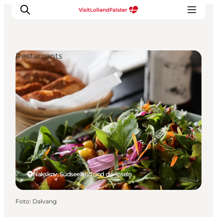
Restaurants
Natur und Outdoor
Familienurlaub
Kultur
Gastronomie
Urlaubsplaner
Nakskov, Südseeland und die Inseln
Foto
:
Dalvang