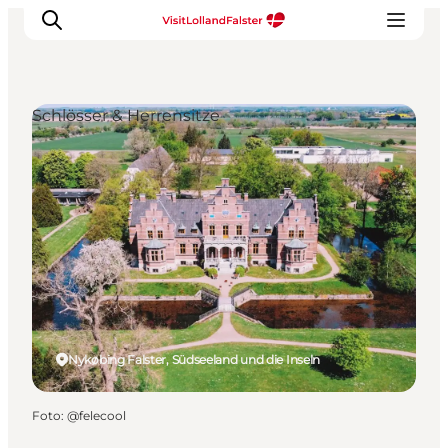
Schlösser & Herrensitze
Natur und Outdoor
Familienurlaub
Kultur
Gastronomie
Urlaubsplaner
Nykøbing Falster, Südseeland und die Inseln
Foto
:
@felecool