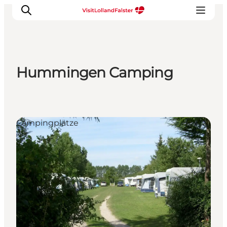
Hummingen Camping
Natur und Outdoor
Familienurlaub
Kultur
Campingplätze
Gastronomie
Urlaubsplaner