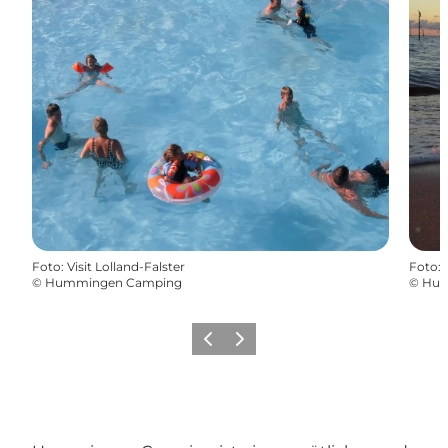
Foto
:
Visit Lolland-Falster
Foto
:
©
Hummingen Camping
©
Hum
Zurück
Weiter