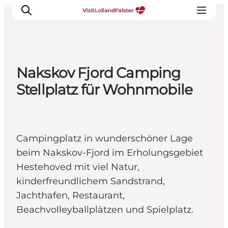
Nakskov Fjord Camping
Natur und Outdoor
Stellplatz für Wohnmobile
Familienurlaub
Kultur
Gastronomie
Campingplatz in wunderschöner Lage
Urlaubsplaner
beim Nakskov-Fjord im Erholungsgebiet
Hestehoved mit viel Natur,
kinderfreundlichem Sandstrand,
Jachthafen, Restaurant,
Beachvolleyballplätzen und Spielplatz.