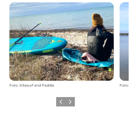
Foto
:
Kitesurf and Paddle
Foto
:
Zurück
Weiter