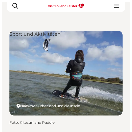
Sport und Aktivitäten
Natur und Outdoor
Familienurlaub
Kultur
Gastronomie
Urlaubsplaner
Nakskov, Südseeland und die Inseln
Foto
:
Kitesurf and Paddle