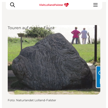
Touren auf eigene Faust
Natur und Outdoor
Familienurlaub
Kultur
Gastronomie
Urlaubsplaner
Foto
:
Naturlandet Lolland-Falster