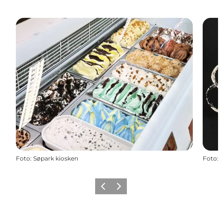
Foto
:
Søpark kiosken
Foto
:
Zurück
Weiter