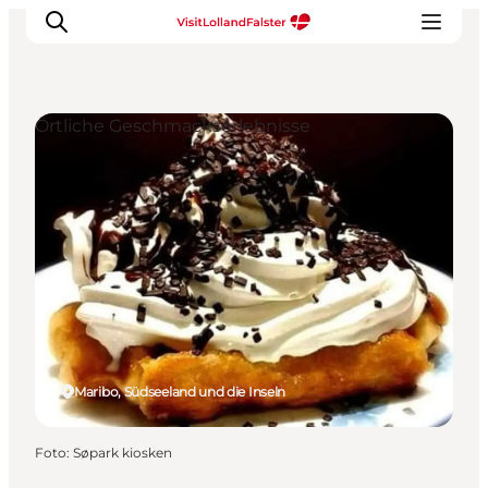
Örtliche Geschmackserlebnisse
Natur und Outdoor
Familienurlaub
Kultur
Gastronomie
Urlaubsplaner
Maribo, Südseeland und die Inseln
Foto
:
Søpark kiosken