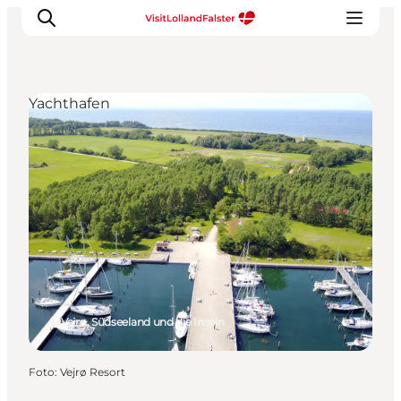
Yachthafen
Natur und Outdoor
Familienurlaub
Kultur
Gastronomie
Urlaubsplaner
Vejrø, Südseeland und die Inseln
Foto
:
Vejrø Resort