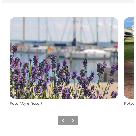
Foto
:
Vejrø Resort
Foto
:
Zurück
Weiter