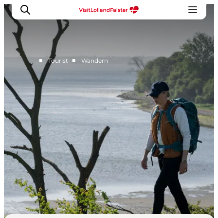
■
■
Tourist
Wandern
Natur und Outdoor
Familienurlaub
Kultur
Gastronomie
Urlaubsplaner