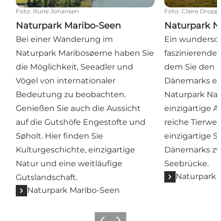
Foto
:
Rune Johansen
Foto
:
Claire Dropp
Naturpark Maribo-Seen
Naturpark N
Bei einer Wanderung im
Ein wundersc
Naturpark Maribosøerne haben Sie
faszinierendes
die Möglichkeit, Seeadler und
dem Sie den i
Vögel von internationaler
Dänemarks er
Bedeutung zu beobachten.
Naturpark Nak
Genießen Sie auch die Aussicht
einzigartige A
auf die Gutshöfe Engestofte und
reiche Tierwel
Søholt. Hier finden Sie
einzigartige 
Kulturgeschichte, einzigartige
Dänemarks zw
Natur und eine weitläufige
Seebrücke.
Naturpark 
Gutslandschaft.
Naturpark Maribo-Seen