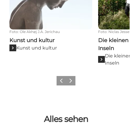
Foto
:
Ole Akhøj J.A. Jerichau
Foto
:
Niclas Jessen
Kunst und kultur
Die kleinen
Kunst und kultur
Inseln
Die kleine
Inseln
Zurück
Weiter
Alles sehen