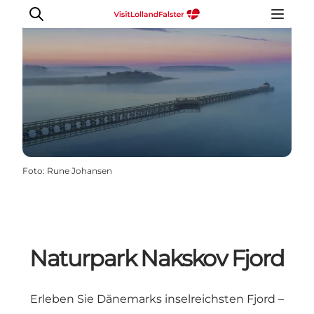
Natur und Outdoor
Familienurlaub
Kultur
Foto
:
Rune Johansen
Gastronomie
Urlaubsplaner
Naturpark Nakskov Fjord
Erleben Sie
Dänemarks inselreichsten Fjord
–