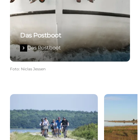
Das Postboot
Das Postboot
Foto
:
Niclas Jessen
Radroute: An der Förde entlang
Wanderweg: R