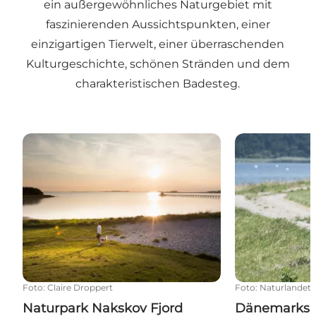
ein außergewöhnliches Naturgebiet mit
faszinierenden Aussichtspunkten, einer
einzigartigen Tierwelt,
einer überraschenden
Kulturgeschichte
, schönen Stränden und dem
charakteristischen Badesteg.
Naturpark Nakskov Fjord
Dänemarks lä
Foto
:
Claire Droppert
Foto
:
Naturlandet
Naturpark Nakskov Fjord
Dänemarks l