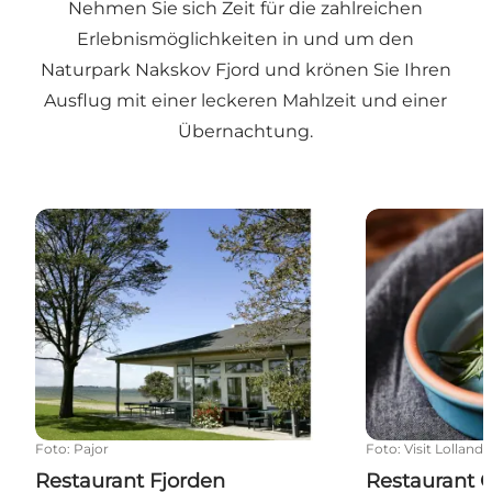
Nehmen Sie sich Zeit für die zahlreichen
Erlebnismöglichkeiten in und um den
Naturpark Nakskov Fjord
und krönen Sie Ihren
Ausflug mit einer leckeren Mahlzeit und einer
Übernachtung.
Restaurant Fjorden
Restaurant Go
Foto
:
Pajor
Foto
:
Visit Lolland-
Restaurant Fjorden
Restaurant G