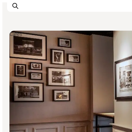
Cafés
Natur und Outdoor
Familienurlaub
Kultur
Gastronomie
Urlaubsplaner