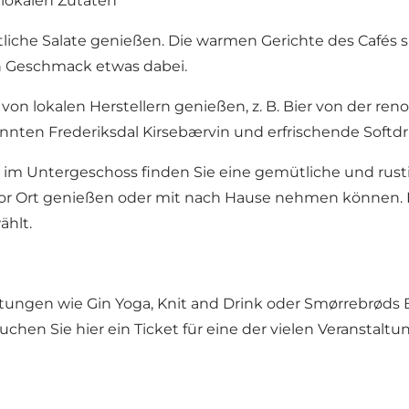
 lokalen Zutaten
iche Salate genießen. Die warmen Gerichte des Cafés si
den Geschmack etwas dabei.
von lokalen Herstellern genießen, z. B. Bier von der r
kannten
Frederiksdal Kirsebærvin
und erfrischende Softd
 im Untergeschoss finden Sie eine gemütliche und rusti
e vor Ort genießen oder mit nach Hause nehmen können
ählt.
ltungen wie Gin Yoga, Knit and Drink oder Smørrebrøds
uchen Sie hier ein Ticket für eine der vielen Veranstaltu