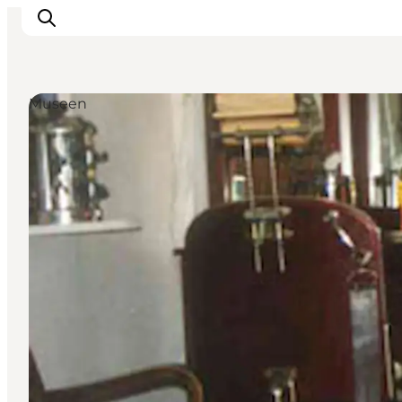
Museen
Natur und Outdoor
Familienurlaub
Kultur
Gastronomie
Urlaubsplaner