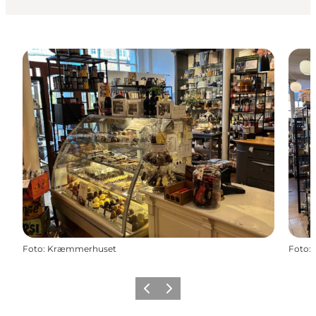
Foto
:
Kræmmerhuset
Foto
:
Zurück
Weiter