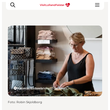
Shopping
Natur und Outdoor
Familienurlaub
Kultur
Gastronomie
Urlaubsplaner
Nakskov, Südseeland und die Inseln
Foto
:
Robin Skjoldborg