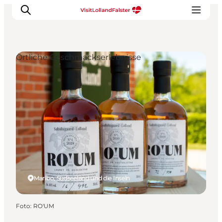
Örtliche Geschmackserlebnisse
Natur und Outdoor
Familienurlaub
Kultur
Gastronomie
Urlaubsplaner
Maribo, Südseeland und die Inseln
Foto
:
RO'UM