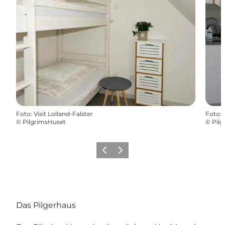
Foto
:
Visit Lolland-Falster
Foto
:
©
PilgrimsHuset
©
Pil
Zurück
Weiter
Das Pilgerhaus