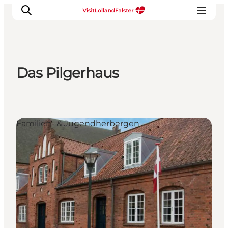
Das Pilgerhaus
Natur und Outdoor
Familienurlaub
Kultur
Familien- & Jugendherbergen
Gastronomie
Urlaubsplaner