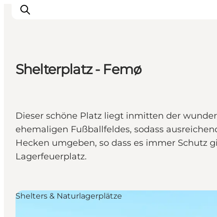
Shelterplatz - Femø
Natur und Outdoor
Familienurlaub
Kultur
Dieser schöne Platz liegt inmitten der wunde
Gastronomie
ehemaligen Fußballfeldes, sodass ausreichend
Urlaubsplaner
Hecken umgeben, so dass es immer Schutz gibt
Lagerfeuerplatz.
Shelters & Naturlagerplätze