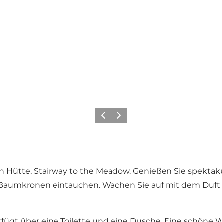
Zurück
Weiter
en Hütte, Stairway to the Meadow. Genießen Sie spekta
 Baumkronen eintauchen. Wachen Sie auf mit dem Duft 
 verfügt über eine Toilette und eine Dusche. Eine schön