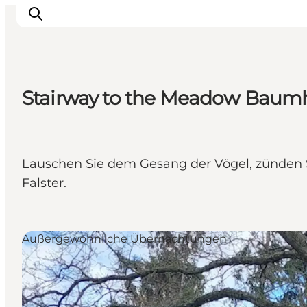
Stairway to the Meadow Baum
Natur und Outdoor
Familienurlaub
Kultur
Lauschen Sie dem Gesang der Vögel, zünden S
Gastronomie
Falster.
Urlaubsplaner
Außergewöhnliche Übernachtungen