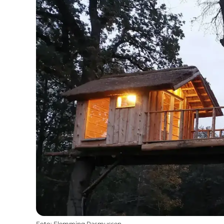
Foto
:
Flemming Rasmussen