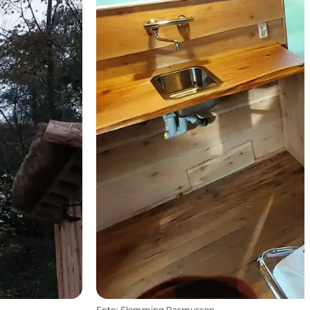
Foto
:
Flemming Rasmussen