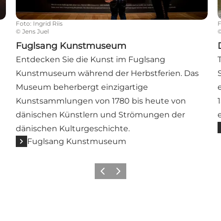
Foto
:
Ingrid Riis
©
Jens Juel
Fuglsang Kunstmuseum
Entdecken Sie die Kunst im Fuglsang
e
Kunstmuseum während der Herbstferien. Das
Museum beherbergt einzigartige
Kunstsammlungen von 1780 bis heute von
dänischen Künstlern und Strömungen der
dänischen Kulturgeschichte.
Fuglsang Kunstmuseum
Zurück
Weiter