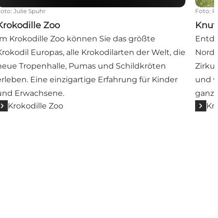
Foto
:
Julie Spuhr
Foto
:
R
Krokodille Zoo
Knut
Im Krokodille Zoo können Sie das größte
Entde
Krokodil Europas, alle Krokodilarten der Welt, die
Norde
neue Tropenhalle, Pumas und Schildkröten
Zirkus
erleben. Eine einzigartige Erfahrung für Kinder
und v
und Erwachsene.
ganze
Krokodille Zoo
Kn