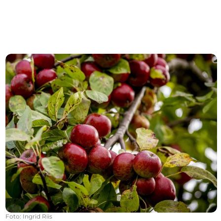
Hofläden
Foto
:
Ingrid Riis