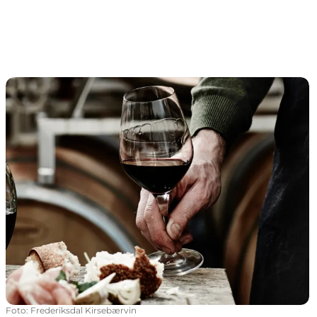
Frederiksal Kirschwein
Foto
:
Frederiksdal Kirsebærvin