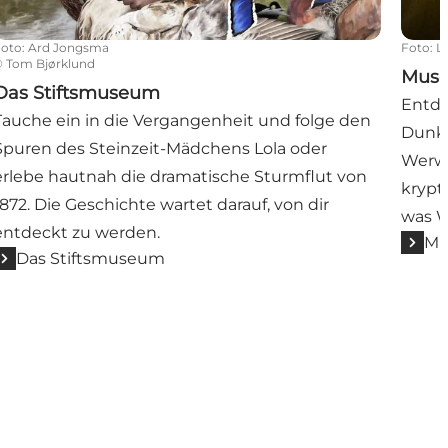
Foto
:
Ard Jongsma
Foto
:
L
©
Tom Bjørklund
Mus
Das Stiftsmuseum
Entde
Tauche ein in die Vergangenheit und folge den
Dunke
Spuren des Steinzeit-Mädchens Lola oder
Werwo
erlebe hautnah die dramatische Sturmflut von
krypt
1872. Die Geschichte wartet darauf, von dir
was Wi
entdeckt zu werden.
Mu
Das Stiftsmuseum