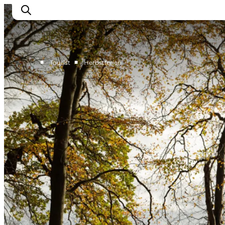
■
■
Tourist
Herbstferien
Natur und Outdoor
Familienurlaub
Kultur
Gastronomie
Urlaubsplaner