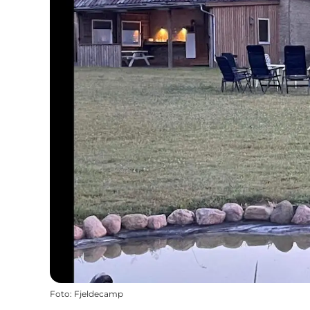
Foto
:
Fjeldecamp