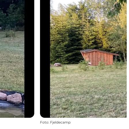
Foto
:
Fjeldecamp